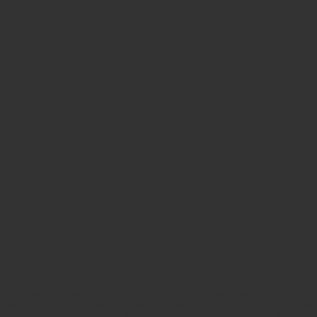
Wir nutzen Cookies auf unserer Website. Einige von ihnen sind essenzi
andere uns helfen, diese Website und die Nutzererfahrung zu verbesse
entscheiden, ob Sie die Cookies zulassen möchten. Bitte beachten Sie