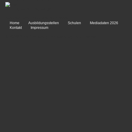
0 52 31 . 30 54 06
Aktuelle Seite:
Startseite
/
Kontakt
Home
Ausbildungsstellen
Schulen
Mediadaten 2026
Kontakt
Impressum
© 2026 Your Company. Template by
HotThemes