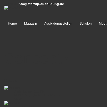
Kontakt:
info@startup-ausbildung.de
Home
Magazin
Ausbildungsstellen
Schulen
Medi
Concept7
Kontakt
Paderborner Str. 99
32760 Detmold-Heiligenkirchen
NRW
0 52 31 . 30 53 53