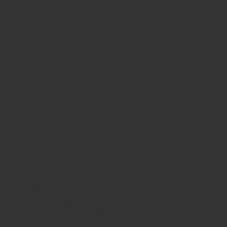
Aktuelles
Details
09. Juni 2026
- StartUP
AKTION!
Jetzt online-Anzeige buchen – 150€ - 1 Jahr gültig!
Kein ABO!
Buchung an
info@startup-ausbildung.de
Ihre Anzeige als PDF oder jpg einfach beifügen.