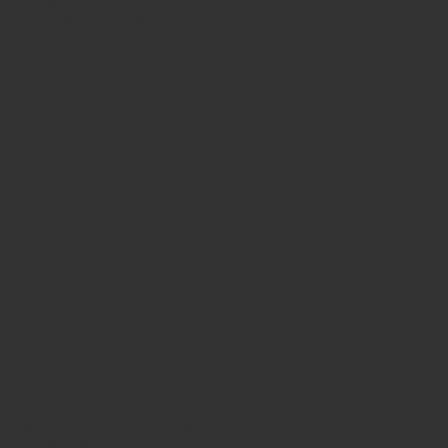
Details
09. Juni 2026
- StartUP
StartUP – Das
Ausbildungsm
2026/2027 in
den Schulen
Wir freuen uns, euch mitteilen zu können, dass das StartUP –
Das Ausbildungsmagazin in Kürze direkt in den Schulen