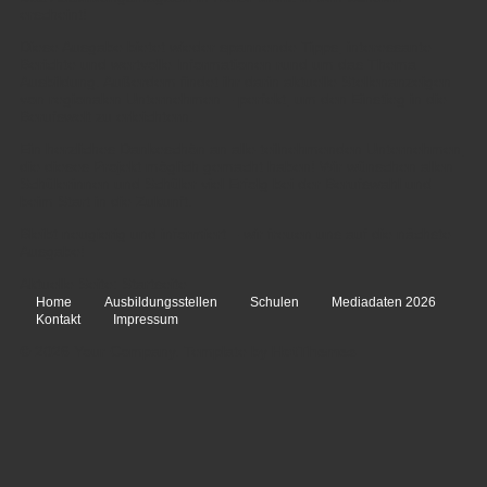
erscheint!
Diese Ausgabe bietet wieder spannende Tipps, interessante
Berichte und wertvolle Informationen rund um das Thema
Ausbildung. Außerdem findet ihr darin aktuelle Stellenanzeigen
von regionalen Unternehmen – perfekt, um den Einstieg in die
Berufswelt zu erleichtern.
Ein herzliches Dankeschön an alle teilnehmenden Unternehmen,
die dieses Projekt möglich gemacht haben! Wir wünschen allen
Schülerinnen und Schüler viel Erfolg bei der Berufswahl und
beim Start in die Zukunft.
Bleibt neugierig und informiert – wir freuen uns auf die nächste
Ausgabe!
Aktuelle Seite:
Startseite
Home
Ausbildungsstellen
Schulen
Mediadaten 2026
Kontakt
Impressum
© 2026 Your Company. Template by
HotThemes