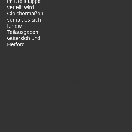
im Kreis Lippe
verteilt wird.
Gleichermaßen
verhält es sich
für die
Teilausgaben
Gütersloh und
Herford.
Magazin
STARTUP, das ist das regionale Ausbildungsmagazin
More
Unternehmen
Mit unseren regionalen Printausgaben für
More
Schulen