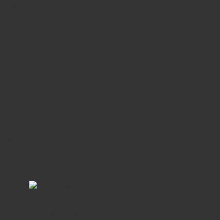
Wir arbeiten eng mit den weiterführenden Schulen zusammen.
More
StartUp - Das
Ausbildungsm
Kontakt
Ausbildungsstellen
mehr lesen
Bezirksregierung