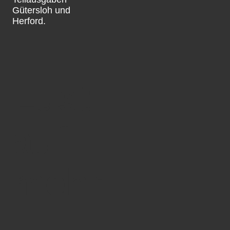
Gütersloh und
Herford.
Lust
auf
mehr