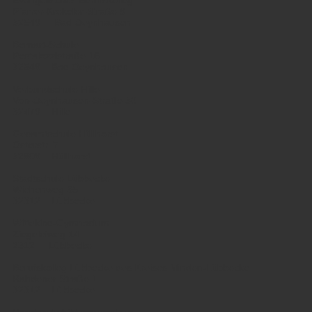
Evangelisches Berufskolleg
Pfarrer-Krekeler-Straße 9
32549 Bad Oeynhausen
Bernart-Schule
Pestalozzistraße 16
32549 Bad Oeynhausen
Verbundschule Hille
Von-Oeynhausen-Straße 30
32479 Hille
Gesamtschule Hüllhorst
Osterstr. 7
32609 Hüllhorst
Stadtschule Lübbecke
Wiehenweg 35
32312 Lübbecke
Wittekind-Gymnasium
Ziegeleiweg 14
2312 Lübbecke
Berufskolleg Lübbecke des Kreises Minden-Lübbecke
Rahdener Straße 1
32312 Lübbecke