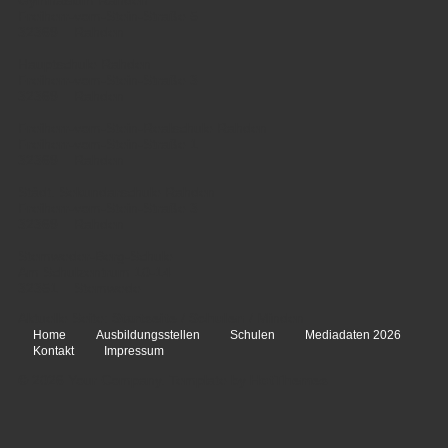
Gymnasium Rahden
Freiherr-vom-Stein-Straße 5
32369 Rahden
Hauptschule Rahden
Freiherr-vom-Stein-Straße 3
32369 Rahden
Freiherr-vom-Stein-Realschule Rahden
Freiherr-vom-Stein-Straße 1
32369 Rahden
Städt. Sekundarschule Rahden
Freiherr-vom-Stein-Straße 3
32369 Rahden
Stemweder-Berg-Schule
Am Schulzentrum 10-14
32351 Stemwede
Aktuelle Seite:
Startseite
/
Schulen
/
Minden
Home
Ausbildungsstellen
Schulen
Mediadaten 2026
Kontakt
Impressum
© 2026 Your Company. Template by
HotThemes