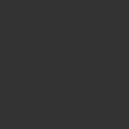
Handwerksbildungszentrum
Rote Mühle 19
32312 Lübbecke
Gymnasium Petershagen
Hauptstraße 15
32469 Petershagen-Lahde
Städtische Sekundarschule Petershagen
Bultweg 23
32469 Petershagen-Lahde
Gesamtschule Porta Westfalica
Bruchstr. 9
32457 Porta Westfalica
Gymnasium Porta Westfalica
Hoppenstr. 48
32457 Porta Westfalica
Realschule Hausberge
Hoppenstr. 46
32457 Porta Westfalica
Sekundarschule Preußisch Oldendorf
Offelter Weg 21
32361 Preußisch Oldendorf