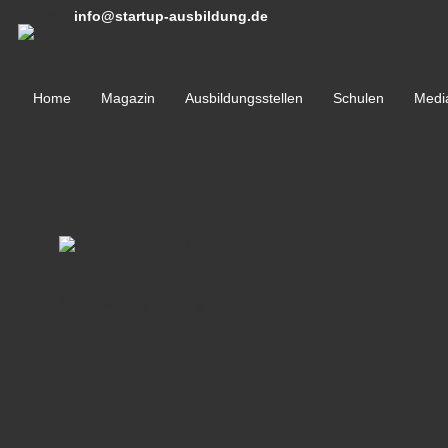
Kontakt:
info@startup-ausbildung.de
Home
Magazin
Ausbildungsstellen
Schulen
Medi
Ausbildungsstellen
mehr lesen
Bezirksregierung
Detmold