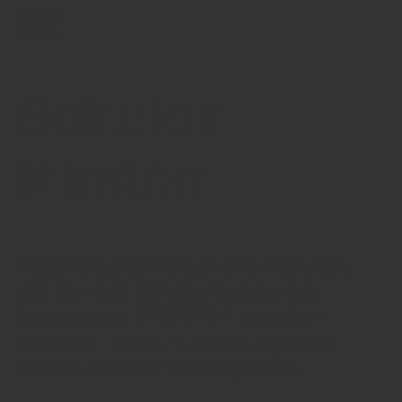
Hameln
Minden
Schulen
Minden
Nachfolgend finden Sie Schulen,
die für Ihre Schüler/innen die
kostenlose STARTUP erhalten
werden. Diese Aufstellung wird
kontinuierlich weitergeführt.