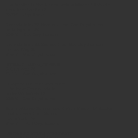
Berufskolleg Lübbecke des Kreises Minden-Lübbecke
Trakehner Straße 12
32339 Espelkamp
Realschule im SZ Nord der Stadt Bad Oeynhausen
Im Leingarten 29
32549 Bad Oeynhausen
Realschule im SZ Süd der Stadt Bad Oeynhausen
Grüner Weg 28
32547 Bad Oeynhausen
Immanuel-Kant-Gymnasium
Grüner Weg 28
32547 Bad Oeynhausen
Europaschule Bad Oeynhausen
Städtische Gesamtschule
In der Wiehwisch 12
32549 Bad Oeynhausen
Berufsbildende Schulen des Kreises Minden-Lübbecke
Freiherr-vom-Stein-Schule
Portastraße 75
32547 Bad Oeynhausen
Diakonische Stiftung Wittekindshof