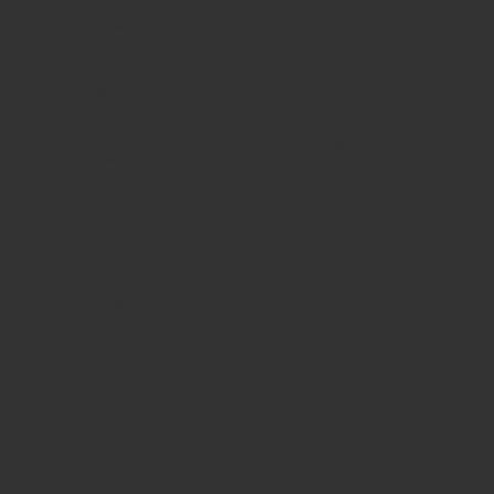
- Diese Liste wird wird kontinuierlich erweitert -
Minden & Umkreis
Gemeinschaftshauptschule der Stadt Bad Oeynhausen
In der Wiehwisch
32549 Bad Oeynhausen
Bischof-Hermann-Kunst
Förderhauptschule
Präses-Ernst-Wilm-Str. 2
32339 Espelkamp
Söderblom-Gymnasium
Kantstraße 33
32339 Espelkamp
Birger-Forell-Sekundarschule Espelkamp
Kantstraße 34
32339 Espelkamp
Johannes-Daniel Falk Realschule Espelkamp
Koloniestraße 18
32339 Espelkamp